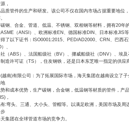
资源，
高品质管件的生产和研发。该公司不仅在国内市场占据重要地位
评。
碳钢、合金、管道、低温、不锈钢、双相钢等材料，拥有20年的
ASME（ANSI）、欧洲标准EN、德国标准DIN、日本标准JIS
得了以下证书：ISO0001:2015、PED/AD2000、CRN、
O）、
社（ABS）、法国船级社（BV）、挪威船级社（DNV）、埃及
备制造许可证（TS），住友钢铁，还是日本东芝唯一指定的供应
(越南)有限公司：为了拓展国际市场，海天集团在越南设立了子
的地
势和成本优势，生产碳钢，合金钢，低温钢等材质的管件，产品符合欧
IS)，
有:弯头、三通、大小头、管帽等。以满足欧洲，美国市场及周边
一步
海天集团在全球管道市场的竞争力。