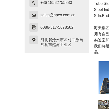

+86 18532755880
Tubo 
Steel In

sales@hpco.com.cn
Sdn.Bh

0086-317-5678502
海天集
拥有自

河北省沧州市孟村回族自
实验
室
治县东赵河工业区
我们将
品。