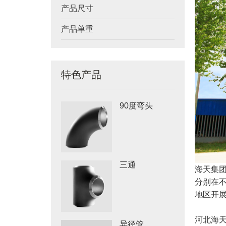
产品尺寸
产品单重
特色产品
90度弯头
三通
海天集
分别在
地区开
河北海
异径管