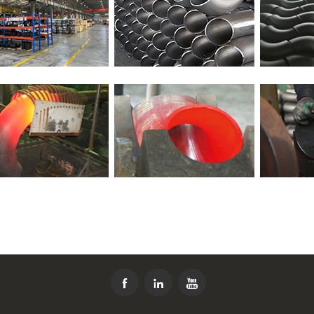


