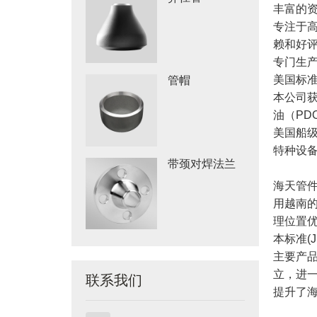
丰富的
专注于
赖和好
专门生产
美国标准
管帽
本公司获
油（PD
美国船级
特种设
带颈对焊法兰
海天管件
用越南
理位置优
本标准(J
主要产品
立，进
联系我们
提
升了