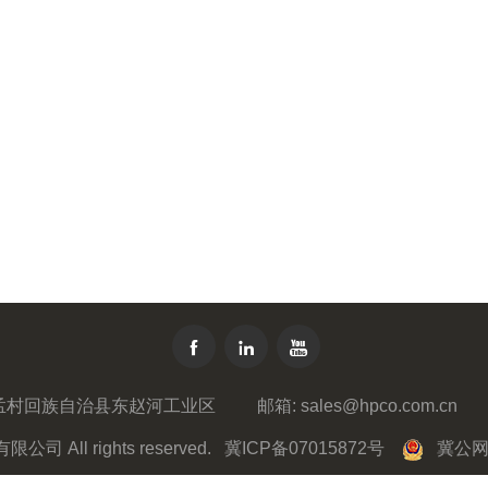



孟村回族自治县东赵河工业区
邮箱:
sales@hpco.com.cn
公司 All rights reserved.
冀ICP备07015872号
冀公网安