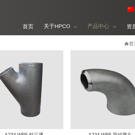
关于HPCO
产品中心
首页
资

首
A234 WP5 斜三通
A234 WP5 异径弯头