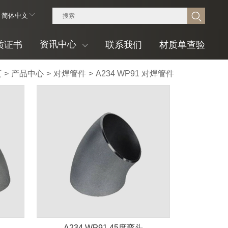
简体中文
资讯中心
质证书
联系我们
材质单查验
页
>
产品中心
>
对焊管件
>
A234 WP91 对焊管件
A234 WP91 45度弯头