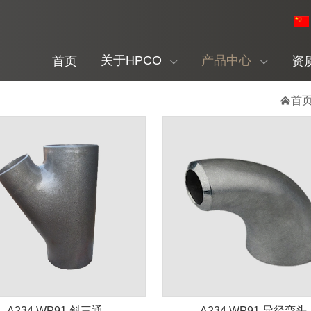
关于HPCO
产品中心
首页
资

首
A234 WP91 斜三通
A234 WP91 异径弯头