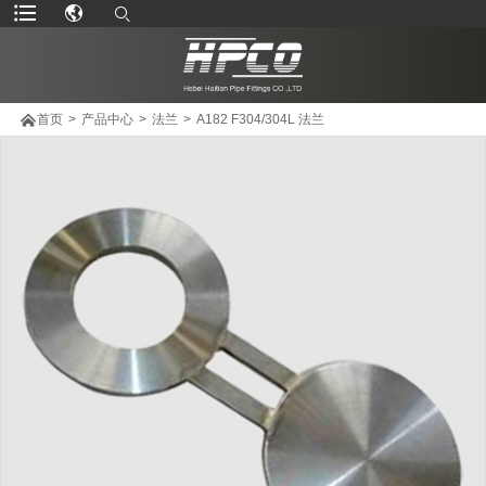

首页
>
产品中心
>
法兰
>
A182 F304/304L 法兰