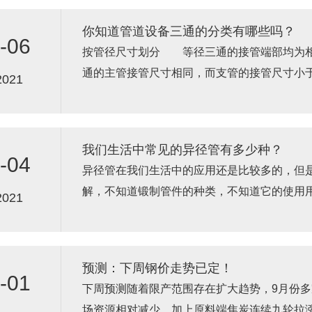
你知道管道设备三通的分类有哪些吗？
-06
按管径尺寸划分 等径三通的接管端部均为
通的主管接管尺寸相同，而支管的接管尺寸
2021
工艺划分液压胀形 三通的液压胀...
我们生活中常见的异径管有多少种？
-04
异径管在我们生活中的应用还是比较多的，但
解，不知道锻制管件的种类，不知道它的使用
2021
前所需要进行了解的。异径管的种类...
预测：下周钢价走势已定！
-01
下周预测随着限产范围存在扩大趋势，9月份
场资源相对减少，加上原料端焦炭连续九轮拉