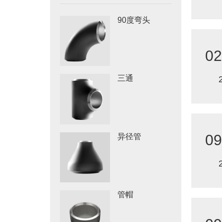
90度弯头
02
三通
09
异径管
管帽