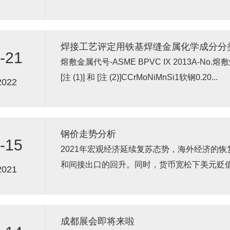
正式的表述方式应...
焊接工艺评定用铁基焊缝金属化学成分分
-21
熔敷金属代号-ASME BPVC IX 2013A‐No
[注 (1)] 和 [注 (2)]CCrMoNiMnSi1软钢0.20...
2022
钢价走势分析
-15
2021年宏观经济延续复苏态势，海外经济的
和间接出口的回升。同时，货币宽松下美元贬
2021
体走势好黑色系，国内经济面恢...
成都展会即将来啦