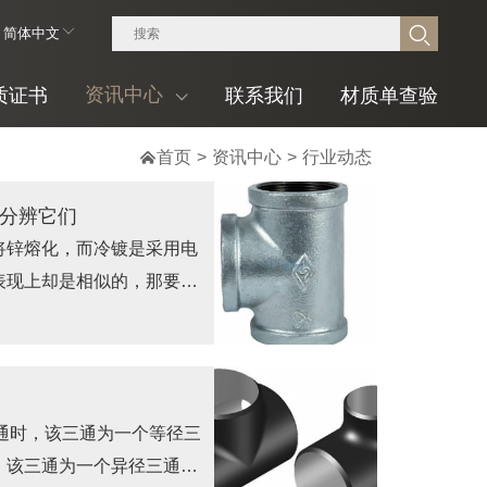
简体中文
资讯中心
质证书
联系我们
材质单查验

首页
>
资讯中心
>
行业动态
来分辨它们
将锌熔化，而冷镀是采用电
表现上却是相似的，那要怎
三通时，该三通为一个等径三