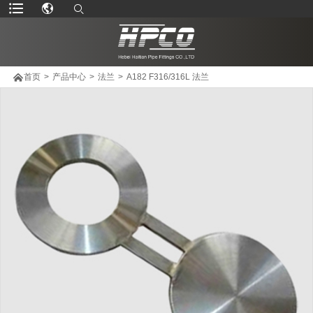

首页
>
产品中心
>
法兰
>
A182 F316/316L 法兰